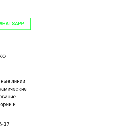
WHATSAPP
ко
ьные линии
инамические
ование
ории и
6-37