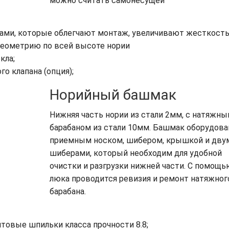
можно считать самонесущей
ми, которые облегчают монтаж, увеличивают жесткост
геометрию по всей высоте нории
кла;
о клапана (опция);
Норийный башмак
Нижняя часть нории из стали 2мм, с натяжн
барабаном из стали 10мм. Башмак оборудова
приемным носком, шибером, крышкой и дву
шиберами, который необходим для удобной
очистки и разгрузки нижней части. С помощь
люка проводится ревизия и ремонт натяжног
барабана.
товые шпильки класса прочности 8.8;