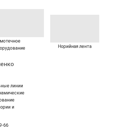
мотечное
Норийная лента
орудование
енко
ьные линии
инамические
ование
ории и
9-66