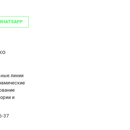
WHATSAPP
ко
ьные линии
инамические
ование
ории и
6-37