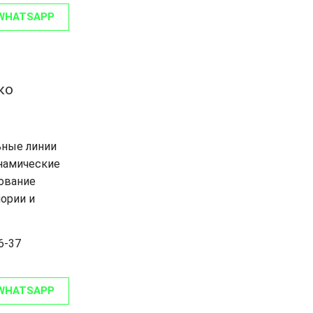
WHATSAPP
ко
ьные линии
инамические
ование
ории и
6-37
WHATSAPP