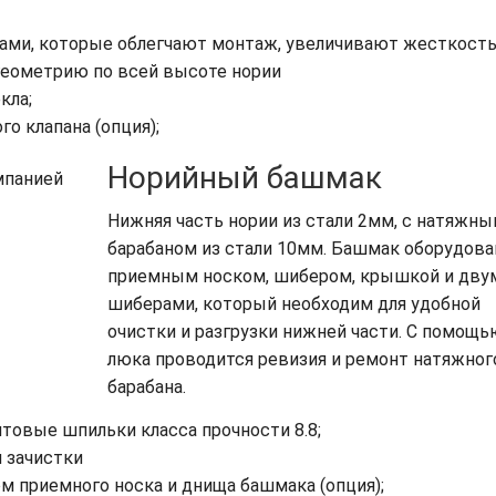
ми, которые облегчают монтаж, увеличивают жесткост
геометрию по всей высоте нории
кла;
о клапана (опция);
Норийный башмак
Нижняя часть нории из стали 2мм, с натяжн
барабаном из стали 10мм. Башмак оборудова
приемным носком, шибером, крышкой и дву
шиберами, который необходим для удобной
очистки и разгрузки нижней части. С помощь
люка проводится ревизия и ремонт натяжног
барабана.
товые шпильки класса прочности 8.8;
 зачистки
 приемного носка и днища башмака (опция);