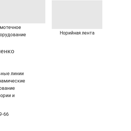
мотечное
Норийная лента
орудование
енко
ьные линии
инамические
ование
ории и
9-66